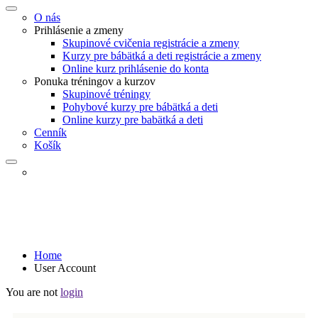
O nás
Prihlásenie a zmeny
Skupinové cvičenia registrácie a zmeny
Kurzy pre bábätká a deti registrácie a zmeny
Online kurz prihlásenie do konta
Ponuka tréningov a kurzov
Skupinové tréningy
Pohybové kurzy pre bábätká a deti
Online kurzy pre babätká a deti
Cenník
Košík
User Account
Home
User Account
You are not
login