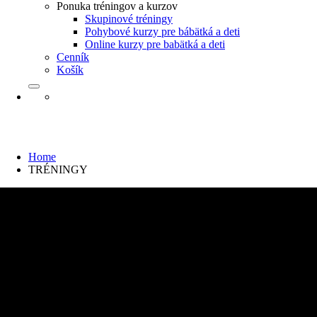
Ponuka tréningov a kurzov
Skupinové tréningy
Pohybové kurzy pre bábätká a deti
Online kurzy pre babätká a deti
Cenník
Košík
TRÉNINGY
Home
TRÉNINGY