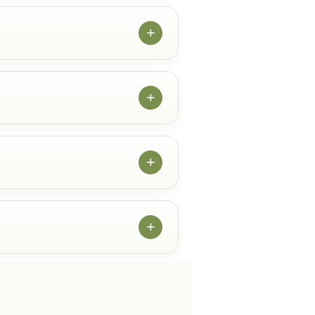
+
+
+
+