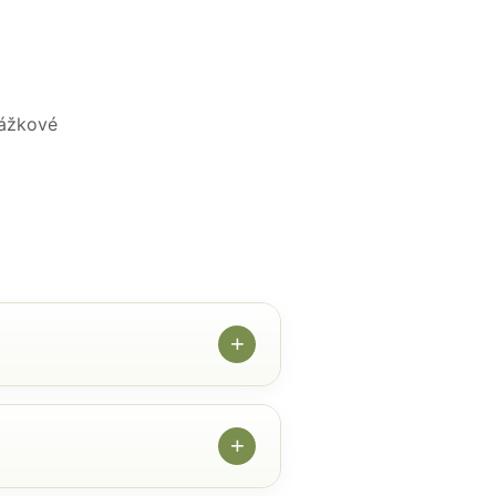
kážkové
+
+