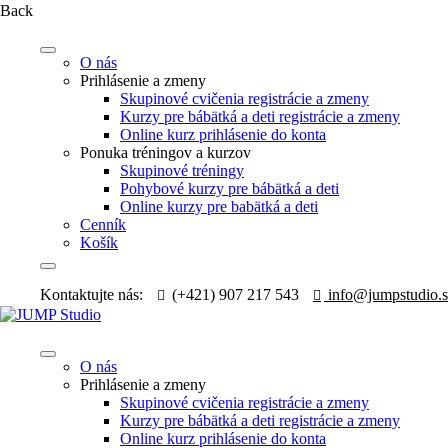
Back
O nás
Prihlásenie a zmeny
Skupinové cvičenia registrácie a zmeny
Kurzy pre bábätká a deti registrácie a zmeny
Online kurz prihlásenie do konta
Ponuka tréningov a kurzov
Skupinové tréningy
Pohybové kurzy pre bábätká a deti
Online kurzy pre babätká a deti
Cenník
Košík
Kontaktujte nás:
(+421) 907 217 543
info@jumpstudio.
O nás
Prihlásenie a zmeny
Skupinové cvičenia registrácie a zmeny
Kurzy pre bábätká a deti registrácie a zmeny
Online kurz prihlásenie do konta