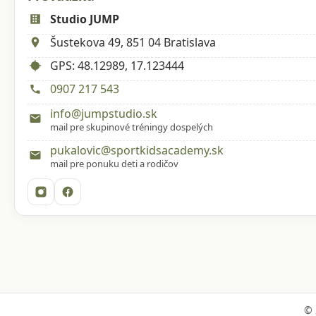
Studio JUMP
Šustekova 49, 851 04 Bratislava
GPS: 48.12989, 17.123444
0907 217 543
info@jumpstudio.sk
mail pre skupinové tréningy dospelých
pukalovic@sportkidsacademy.sk
mail pre ponuku deti a rodičov
©