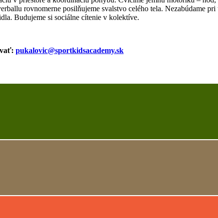
rballu rovnomerne posilňujeme svalstvo celého tela. Nezabúdame pri to
a. Budujeme si sociálne cítenie v kolektíve.
ovať:
pukalovic@sportkidsacademy.sk