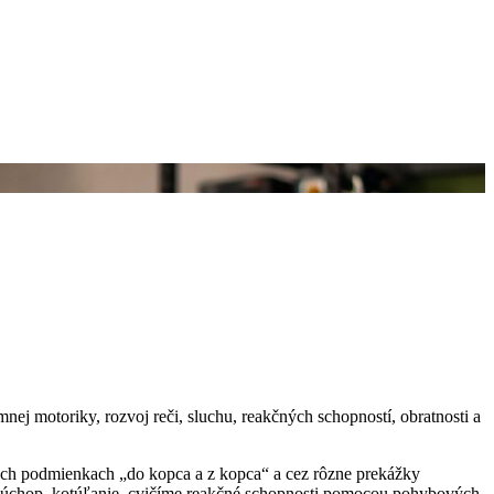
nej motoriky, rozvoj reči, sluchu, reakčných schopností, obratnosti a
ných podmienkach „do kopca a z kopca“ a cez rôzne prekážky
d, úchop, kotúľanie, cvičíme reakčné schopnosti pomocou pohybových