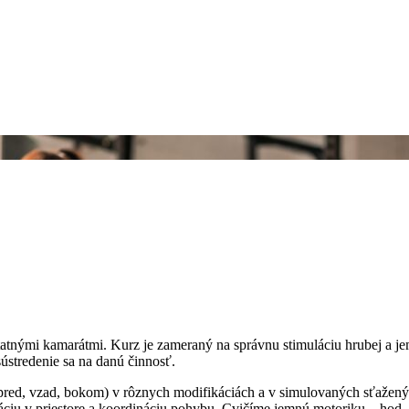
tatnými kamarátmi. Kurz je zameraný na správnu stimuláciu hrubej a jem
ústredenie sa na danú činnosť.
(vpred, vzad, bokom) v rôznych modifikáciách a v simulovaných sťaže
táciu v priestore a koordináciu pohybu. Cvičíme jemnú motoriku – ho