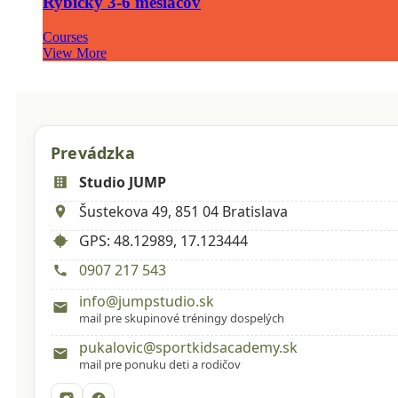
Rybičky 3-6 mesiacov
Courses
View More
Prevádzka
Studio JUMP
Šustekova 49, 851 04 Bratislava
GPS: 48.12989, 17.123444
0907 217 543
info@jumpstudio.sk
mail pre skupinové tréningy dospelých
pukalovic@sportkidsacademy.sk
mail pre ponuku deti a rodičov