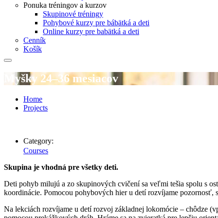
Ponuka tréningov a kurzov
Skupinové tréningy
Pohybové kurzy pre bábätká a deti
Online kurzy pre babätká a deti
Cenník
Košík
Myšky 24–36 mesiacov
Home
Projects
Category:
Courses
Skupina je vhodná pre všetky deti.
Deti pohyb milujú a zo skupinových cvičení sa veľmi tešia spolu s os
koordinácie. Pomocou pohybových hier u detí rozvíjame pozornosť, s
Na lekciách rozvíjame u detí rozvoj základnej lokomócie – chôdze 
pomocou prekážkových dráh. Hráme sa na zvieratká pre lepšiu orien