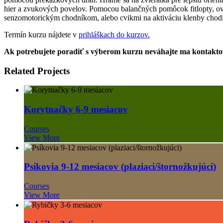
hier a zvukových povelov. Pomocou balančných pomôcok fitlopty, ove
senzomotorickým chodníkom, alebo cvikmi na aktiváciu klenby chodidl
Termín kurzu nájdete v
prihláškach do kurzov.
Ak potrebujete poradiť s výberom kurzu neváhajte ma kontakt
Related Projects
Korytnačky 6-9 mesiacov
Courses
View More
Psíkovia 9-12 mesiacov (plaziaci/štornožkujúci)
Courses
View More