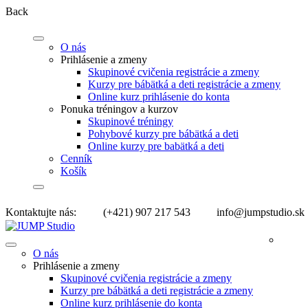
Back
O nás
Prihlásenie a zmeny
Skupinové cvičenia registrácie a zmeny
Kurzy pre bábätká a deti registrácie a zmeny
Online kurz prihlásenie do konta
Ponuka tréningov a kurzov
Skupinové tréningy
Pohybové kurzy pre bábätká a deti
Online kurzy pre babätká a deti
Cenník
Košík
Kontaktujte nás:
(+421) 907 217 543
info@jumpstudio.sk
O nás
Prihlásenie a zmeny
Skupinové cvičenia registrácie a zmeny
Kurzy pre bábätká a deti registrácie a zmeny
Online kurz prihlásenie do konta